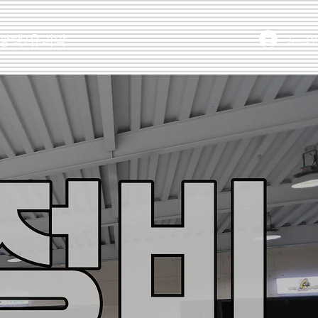
로그
광택/유리막