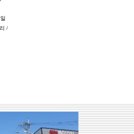
오일
리 /